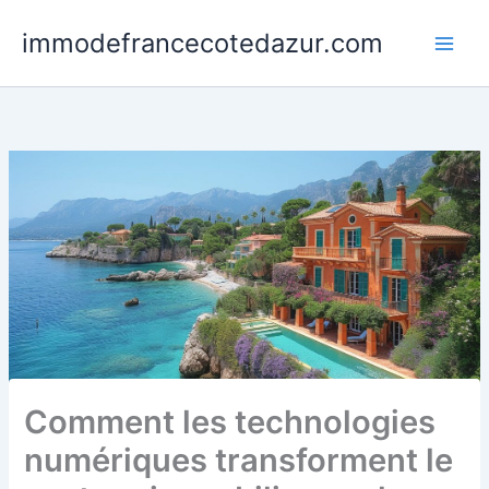
Skip
immodefrancecotedazur.com
to
Main
content
Men
Comment les technologies
numériques transforment le