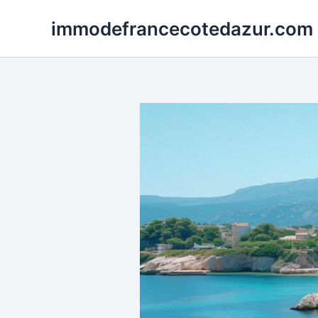
Skip
immodefrancecotedazur.com
to
content