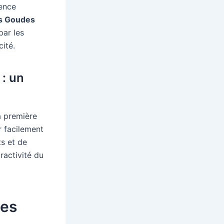
rence
es Goudes
par les
cité.
: un
a première
 facilement
ts et de
ractivité du
des