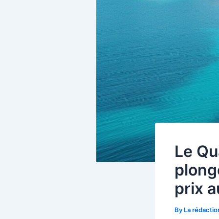
Le Qu
plong
prix 
By
La rédacti