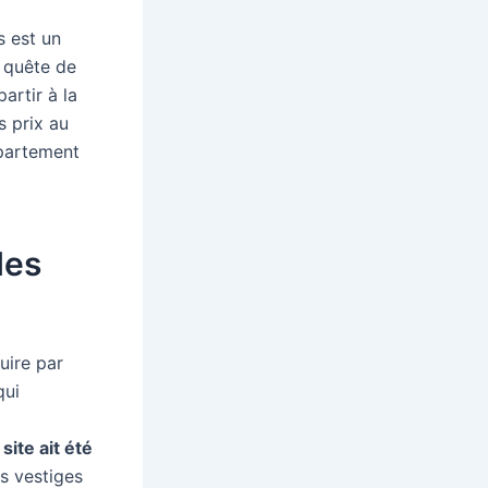
s est un
n quête de
artir à la
s prix au
ppartement
les
uire par
qui
site ait été
s vestiges