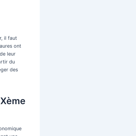
 il faut
Maures ont
de leur
rtir du
éger des
XIXème
économique