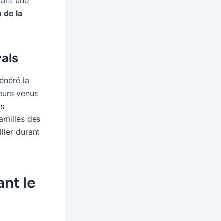
tant une
n de la
vals
énéré la
leurs venus
es
amilles des
ller durant
ant le