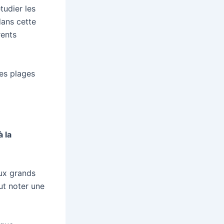
tudier les
dans cette
rents
les plages
 la
ux grands
ut noter une