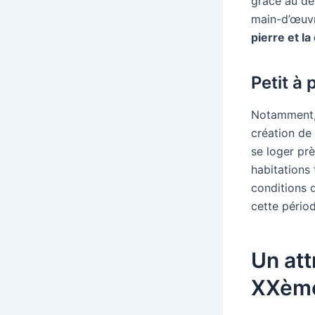
grâce au dé
main-d’œuvr
pierre et l
Petit à 
Notamment, l
création de 
se loger prè
habitations 
conditions d
cette périod
Un att
XXème