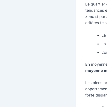
Le quartier 
tendances e
zone si part
critères tels
La 
La 
L’o
En moyenn
moyenne ma
Les biens p
appartement
forte dispar