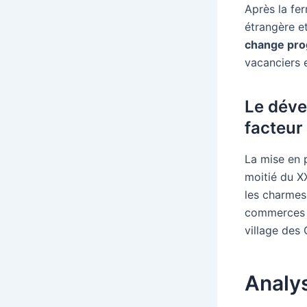
Après la fe
étrangère et
change pro
vacanciers e
Le déve
facteur 
La mise en 
moitié du X
les charmes 
commerces l
village des 
Analys