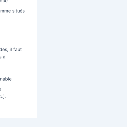
ique
amme situés
es, il faut
s à
enable
s
.).