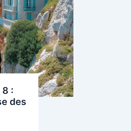
8 :
se des