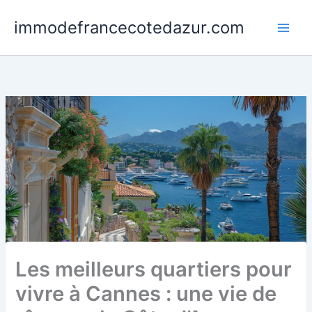
Skip
immodefrancecotedazur.com
to
Main
content
Men
Les meilleurs quartiers pour
vivre à Cannes : une vie de