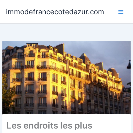
Skip
immodefrancecotedazur.com
to
Main
content
Men
Les endroits les plus