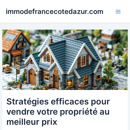
Skip
immodefrancecotedazur.com
to
Main
content
Men
Stratégies efficaces pour
vendre votre propriété au
meilleur prix