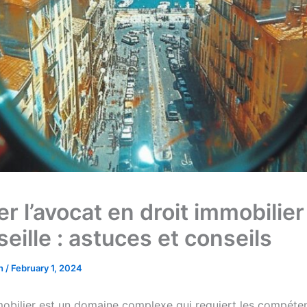
r l’avocat en droit immobilier
eille : astuces et conseils
on
/
February 1, 2024
mobilier est un domaine complexe qui requiert les compéte