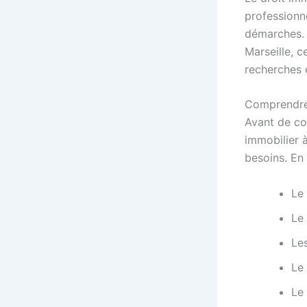
professionn
démarches. 
Marseille, c
recherches 
Comprendre 
Avant de co
immobilier à
besoins. En 
Le 
Le 
Le
Le 
Le 