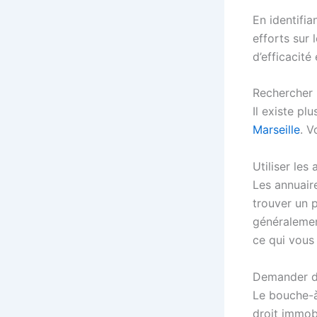
En identifia
efforts sur 
d’efficacité
Rechercher 
Il existe pl
Marseille
. V
Utiliser les
Les annuair
trouver un p
généralemen
ce qui vous
Demander d
Le bouche-à
droit immob