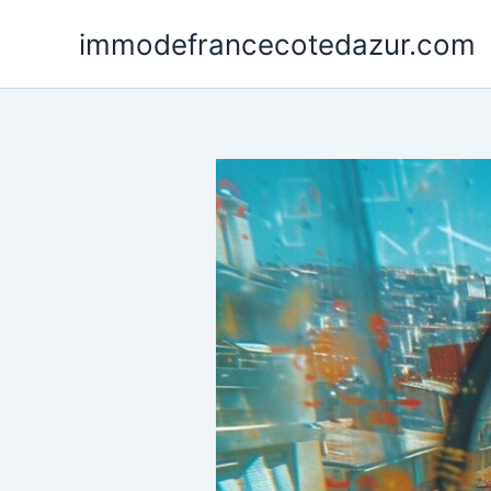
Skip
immodefrancecotedazur.com
to
content